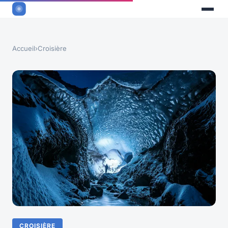
Accueil
›
Croisière
CROISIÈRE