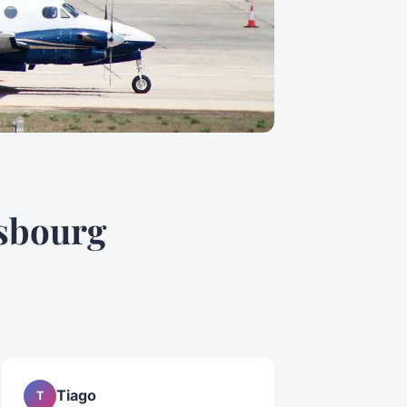
asbourg
Tiago
T