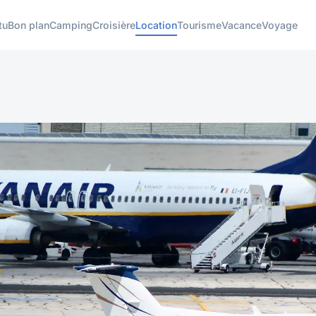
tu
Bon plan
Camping
Croisière
Location
Tourisme
Vacance
Voyage