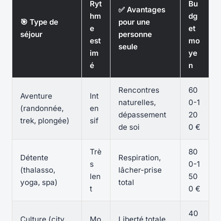
Ryt
Bu
✅ Avantages
hm
dg
🎯 Type de
pour une
e
et
séjour
personne
est
mo
seule
im
ye
é
n
Rencontres
60
Aventure
Int
naturelles,
0-1
(randonnée,
en
dépassement
20
trek, plongée)
sif
de soi
0 €
Trè
80
Détente
Respiration,
s
0-1
(thalasso,
lâcher-prise
len
50
yoga, spa)
total
t
0 €
40
Culture (city
Mo
Liberté totale,